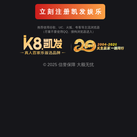
立 刻 注 册 凯 发 娱 乐
推荐使用谷歌、UC、火狐、夸客等主流浏览器
（尽量不要使用QQ、搜狗浏览器进入）
© 2025 信誉保障 大额无忧