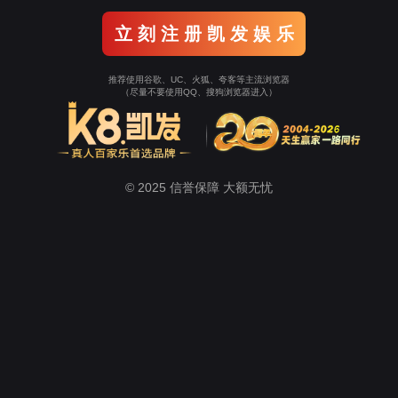
立 刻 注 册 凯 发 娱 乐
推荐使用谷歌、UC、火狐、夸客等主流浏览器
（尽量不要使用QQ、搜狗浏览器进入）
© 2025 信誉保障 大额无忧