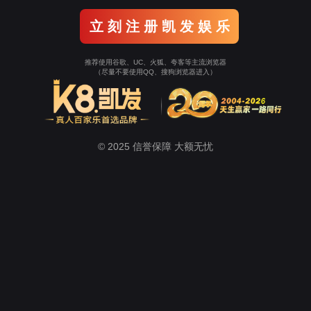
立 刻 注 册 凯 发 娱 乐
推荐使用谷歌、UC、火狐、夸客等主流浏览器
（尽量不要使用QQ、搜狗浏览器进入）
© 2025 信誉保障 大额无忧