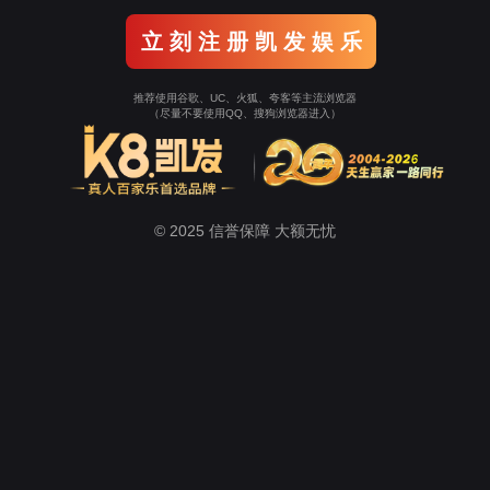
立 刻 注 册 凯 发 娱 乐
推荐使用谷歌、UC、火狐、夸客等主流浏览器
（尽量不要使用QQ、搜狗浏览器进入）
© 2025 信誉保障 大额无忧