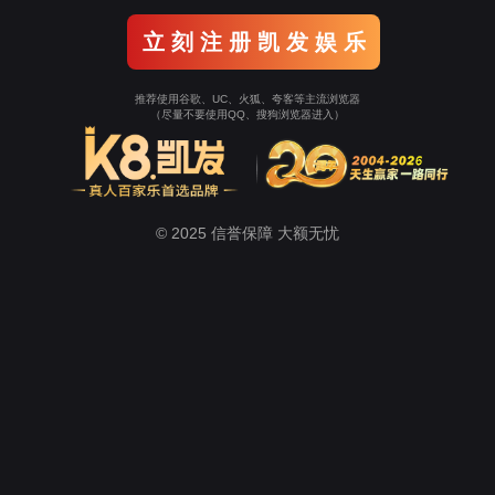
立 刻 注 册 凯 发 娱 乐
推荐使用谷歌、UC、火狐、夸客等主流浏览器
（尽量不要使用QQ、搜狗浏览器进入）
© 2025 信誉保障 大额无忧